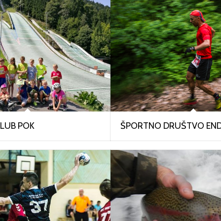
KLUB POK
ŠPORTNO DRUŠTVO END