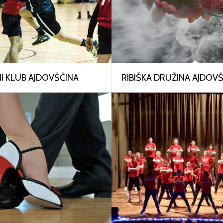
 KLUB AJDOVŠČINA
RIBIŠKA DRUŽINA AJDOV