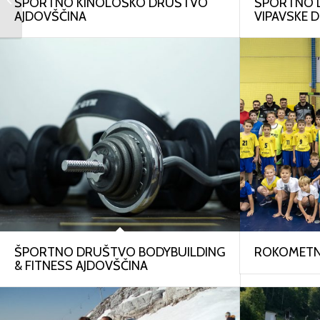
ŠPORTNO KINOLOŠKO DRUŠTVO
ŠPORTNO 
AJDOVŠČINA
VIPAVSKE 
ŠPORTNO DRUŠTVO BODYBUILDING
ROKOMETNI
& FITNESS AJDOVŠČINA