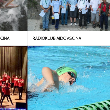
ŠČINA
RADIOKLUB AJDOVŠČINA