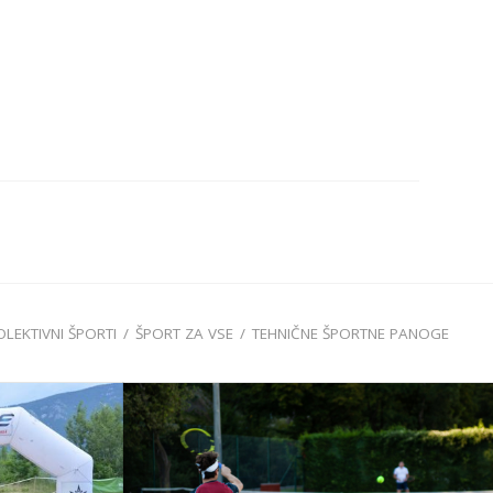
OLEKTIVNI ŠPORTI
/
ŠPORT ZA VSE
/
TEHNIČNE ŠPORTNE PANOGE