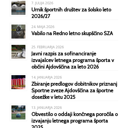
7. JULIJA 2026
Urnik športnih društev za šolsko leto
2026/27
24. MAJA 2026
Vabilo na Redno letno skupščino ŠZA
25. FEBRUARJA 2026
Javni razpis za sofinanciranje
izvajalcev letnega programa športa v
občini Ajdovščina za leto 2026
14. JANUARJA 2026
Zbiranje predlogov dobitnikov priznanj
Športne zveze Ajdovščina za športne
dosežke v letu 2025
13. JANUARJA 2026
Obvestilo o oddaji končnega poročila o
izvajanju letnega programa športa
2025