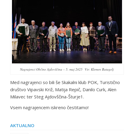
Nagrajenci Občine Ajdovščina – 5. maj 2025 Vir: Klemen Batagelj
Med nagrajenci so bili še Skakalni klub POK, Turistično
društvo Vipavski Križ, Matija Repič, Danilo Curk, Alen
Milavec ter Steg Ajdovščina-Šturje1.
Vsem nagrajencem iskreno čestitamo!
AKTUALNO