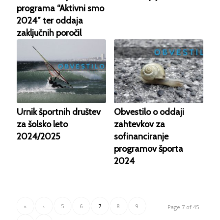
programa “Aktivni smo
2024” ter oddaja
zaključnih poročil
Urnik športnih društev
Obvestilo o oddaji
za šolsko leto
zahtevkov za
2024/2025
sofinanciranje
programov športa
2024
«
‹
5
6
7
8
9
Page 7 of 45