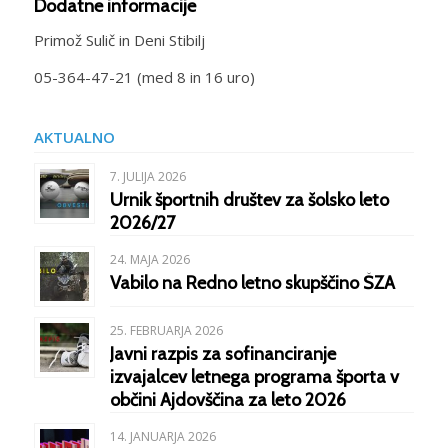
Dodatne informacije
Primož Sulič in Deni Stibilj
05-364-47-21 (med 8 in 16 uro)
AKTUALNO
7. JULIJA 2026
Urnik športnih društev za šolsko leto
2026/27
24. MAJA 2026
Vabilo na Redno letno skupščino ŠZA
25. FEBRUARJA 2026
Javni razpis za sofinanciranje
izvajalcev letnega programa športa v
občini Ajdovščina za leto 2026
14. JANUARJA 2026