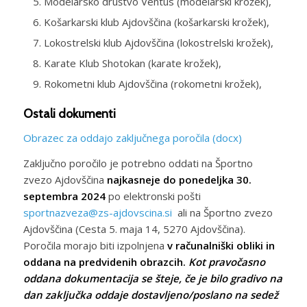
Modelarsko društvo Ventus (modelarski krožek),
Košarkarski klub Ajdovščina (košarkarski krožek),
Lokostrelski klub Ajdovščina (lokostrelski krožek),
Karate Klub Shotokan (karate krožek),
Rokometni klub Ajdovščina (rokometni krožek),
Ostali dokumenti
Obrazec za oddajo zaključnega poročila (docx)
Zaključno poročilo je potrebno oddati na Športno
zvezo Ajdovščina
najkasneje do ponedeljka 30.
septembra 2024
po elektronski pošti
sportnazveza@zs-ajdovscina.si
ali na Športno zvezo
Ajdovščina (Cesta 5. maja 14, 5270 Ajdovščina).
Poročila morajo biti izpolnjena
v računalniški obliki in
oddana na predvidenih obrazcih.
Kot pravočasno
oddana dokumentacija se šteje, če je bilo gradivo na
dan zaključka oddaje dostavljeno/poslano na sedež