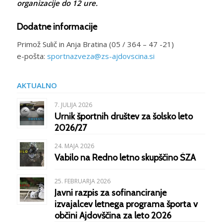
organizacije do 12 ure.
Dodatne informacije
Primož Sulič in Anja Bratina (05 / 364 – 47 -21)
e-pošta:
sportnazveza@zs-ajdovscina.si
AKTUALNO
7. JULIJA 2026
Urnik športnih društev za šolsko leto
2026/27
24. MAJA 2026
Vabilo na Redno letno skupščino ŠZA
25. FEBRUARJA 2026
Javni razpis za sofinanciranje
izvajalcev letnega programa športa v
občini Ajdovščina za leto 2026