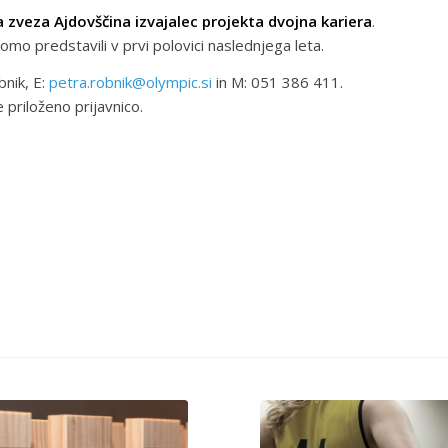
 zveza Ajdovščina izvajalec projekta dvojna kariera
.
o predstavili v prvi polovici naslednjega leta.
bnik, E:
petra.robnik@olympic.si
in M: 051 386 411.
 priloženo prijavnico.