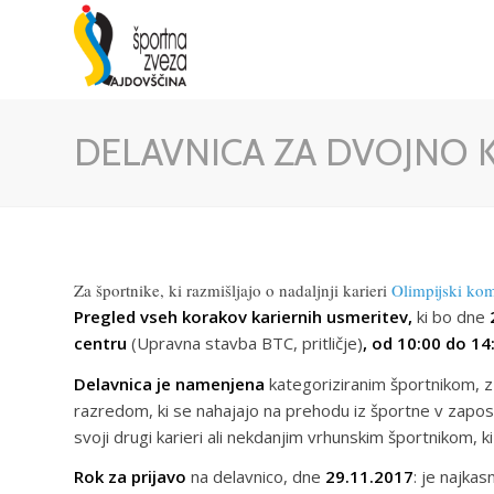
DELAVNICA ZA DVOJNO 
Za športnike, ki razmišljajo o nadaljnji karieri
Olimpijski kom
Pregled vseh korakov kariernih usmeritev,
ki bo dne
2
centru
(Upravna stavba BTC, pritličje)
, od 10:00 do 14
Delavnica je namenjena
kategoriziranim športnikom, z
razredom, ki se nahajajo na prehodu iz športne v zaposli
svoji drugi karieri ali nekdanjim vrhunskim športnikom, ki s
Rok za prijavo
na delavnico, dne
29.11.2017
: je najka