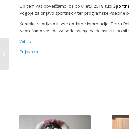
Ob tem vas obveščamo, da bo v letu 2018 tudi
Športna
Pogoje za prijavo športnikov ter programske vsebine bom
Kontakt za prijavo in vse dodatne informacije: Petra Ro
Naprošamo vas, da za sodelovanje na delavnici izpolnite
Vabilo
Razpis fundacije za
športnike iz socialno
Prijavnica
šibkih okolij za leto
2018