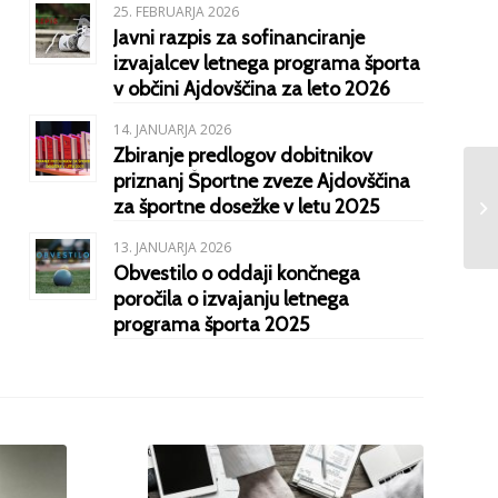
25. FEBRUARJA 2026
Javni razpis za sofinanciranje
izvajalcev letnega programa športa
v občini Ajdovščina za leto 2026
14. JANUARJA 2026
Zbiranje predlogov dobitnikov
priznanj Športne zveze Ajdovščina
za športne dosežke v letu 2025
13. JANUARJA 2026
Obvestilo o oddaji končnega
poročila o izvajanju letnega
programa športa 2025