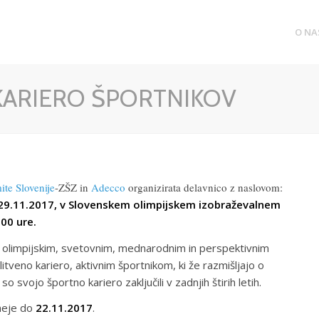
O NA
KARIERO ŠPORTNIKOV
ite Slovenije
-ZŠZ in
Adecco
organizirata delavnico z naslovom:
9.11.2017, v Slovenskem olimpijskem izobraževalnem
:00 ure.
 olimpijskim, svetovnim, mednarodnim in perspektivnim
tveno kariero, aktivnim športnikom, ki že razmišljajo o
o svojo športno kariero zaključili v zadnjih štirih letih.
sneje do
22.11.2017
.