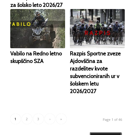
za šolsko leto 2026/27
Vabilo na Redno letno
Razpis Športne zveze
skupščino ŠZA
Ajdovščina za
razdelitev kvote
subvencioniranih ur v
šolskem letu
2026/2027
1
2
3
›
»
Page 1 of 46