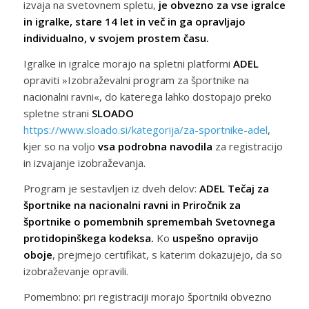
izvaja na svetovnem spletu,
je obvezno za vse igralce
in igralke, stare 14 let in več in ga opravljajo
individualno, v svojem prostem času.
Igralke in igralce morajo na spletni platformi
ADEL
opraviti »Izobraževalni program za športnike na
nacionalni ravni«, do katerega lahko dostopajo preko
spletne strani
SLOADO
https://www.sloado.si/kategorija/za-sportnike-adel
,
kjer so na voljo
vsa podrobna navodila
za registracijo
in izvajanje izobraževanja.
Program je sestavljen iz dveh delov:
ADEL Tečaj za
športnike na nacionalni ravni in Priročnik za
športnike o pomembnih spremembah Svetovnega
protidopinškega kodeksa.
Ko
uspešno opravijo
oboje
, prejmejo certifikat, s katerim dokazujejo, da so
izobraževanje opravili.
Pomembno: pri registraciji morajo športniki obvezno