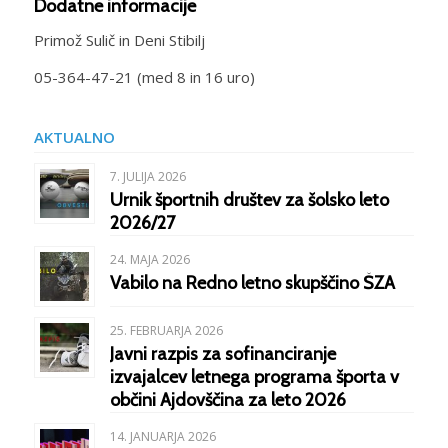
Dodatne informacije
Primož Sulič in Deni Stibilj
05-364-47-21 (med 8 in 16 uro)
AKTUALNO
7. JULIJA 2026
Urnik športnih društev za šolsko leto
2026/27
24. MAJA 2026
Vabilo na Redno letno skupščino ŠZA
25. FEBRUARJA 2026
Javni razpis za sofinanciranje
izvajalcev letnega programa športa v
občini Ajdovščina za leto 2026
14. JANUARJA 2026