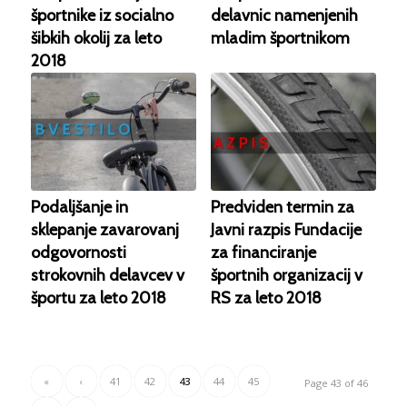
športnike iz socialno
delavnic namenjenih
šibkih okolij za leto
mladim športnikom
2018
Podaljšanje in
Predviden termin za
sklepanje zavarovanj
Javni razpis Fundacije
odgovornosti
za financiranje
strokovnih delavcev v
športnih organizacij v
športu za leto 2018
RS za leto 2018
«
‹
41
42
43
44
45
Page 43 of 46