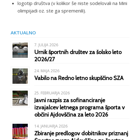
logotip društva (v kolikor še niste sodelovali na Mini
olimpijadi oz. ste ga spremenili).
AKTUALNO
7. JULIJA 2026
Urnik športnih društev za šolsko leto
2026/27
24. MAJA 2026
Vabilo na Redno letno skupščino ŠZA
25. FEBRUARJA 2026
Javni razpis za sofinanciranje
izvajalcev letnega programa športa v
občini Ajdovščina za leto 2026
14. JANUARJA 2026
Zbiranje predlogov dobitnikov priznanj