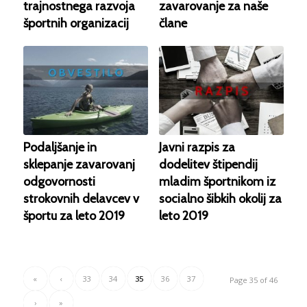
trajnostnega razvoja
zavarovanje za naše
športnih organizacij
člane
Podaljšanje in
Javni razpis za
sklepanje zavarovanj
dodelitev štipendij
odgovornosti
mladim športnikom iz
strokovnih delavcev v
socialno šibkih okolij za
športu za leto 2019
leto 2019
«
‹
33
34
35
36
37
Page 35 of 46
›
»