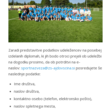
Zaradi predstavitve podatkov udeležencev na posebej
izdelanih diplomah, ki jih bodo otroci prejeli ob udeležbi
na dogodku prosimo, da ob potrditvi na e-
naslov:
sportnazveza@zs-ajdovscina.si
posredujete še
naslednje podatke:
Ime društva,
naslov društva,
kontaktno osebo (telefon, elektronsko pošto),
naslov spletnega mesta,