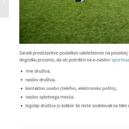
za šolsko leto 2023/24
Zaradi predstavitve podatkov udeležencev na posebej izd
dogodku prosimo, da ob potrditvi na e-naslov:
sportnaz
Ime društva,
naslov društva,
kontaktno osebo (telefon, elektronsko pošto),
naslov spletnega mesta,
logotip društva (v kolikor še niste sodelovali na Mini 