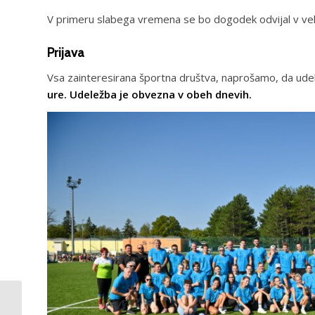
V primeru slabega vremena se bo dogodek odvijal v veli
Prijava
Vsa zainteresirana športna društva, naprošamo, da ude
ure. Udeležba je obvezna v obeh dnevih.
Urnik športnih društev