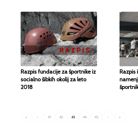
Razpis fundacije za športnike iz
Razpis 
socialno šibkih okolij za leto
namenj
2018
športn
«
‹
41
42
43
44
45
›
»