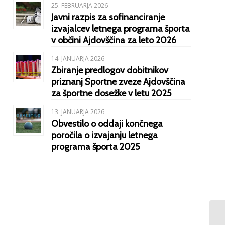
25. FEBRUARJA 2026
Javni razpis za sofinanciranje
izvajalcev letnega programa športa
v občini Ajdovščina za leto 2026
14. JANUARJA 2026
Zbiranje predlogov dobitnikov
priznanj Športne zveze Ajdovščina
za športne dosežke v letu 2025
13. JANUARJA 2026
Obvestilo o oddaji končnega
poročila o izvajanju letnega
programa športa 2025