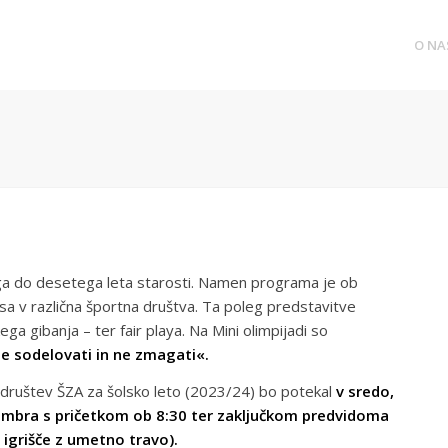
O NA
ga do desetega leta starosti. Namen programa je ob
sa v različna športna društva. Ta poleg predstavitve
ga gibanja – ter fair playa. Na Mini olimpijadi so
 sodelovati in ne zmagati«.
društev ŠZA za šolsko leto (2023/24) bo potekal
v sredo,
ptembra s pričetkom ob 8:30 ter zaključkom predvidoma
igrišče z umetno travo).