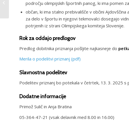
področju olimpijskih športnih panog, ki ima pomen za 
poklicne odgovornosti
občan, ki ima stalno prebivališče v občini Ajdovščina
strokovnih delavcev...
za delo v športu in njegovi tekmovalci dosegajo vid
potrjenih iz strani Olimpijskega komiteja Slovenije.
Rok za oddajo predlogov
Predlog dobitnika priznanja pošljite najkasneje do
petka
Merila o podelitvi priznanj (pdf)
Slavnostna podelitev
Podelitev priznanj bo potekala v četrtek, 13. 3. 2025 s
Dodatne informacije
Primož Sulič in Anja Bratina
05-364-47-21 (vsak delavnik med 8.00 in 16.00)