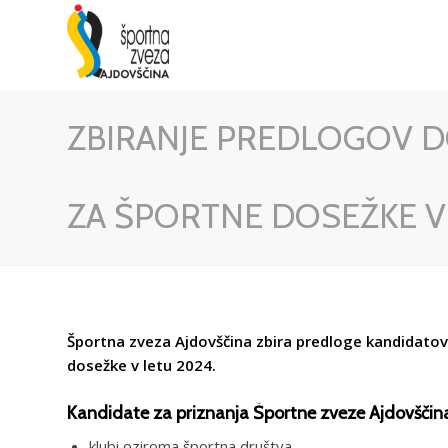
ZBIRANJE PREDLOGOV D
ZA ŠPORTNE DOSEŽKE V
Športna zveza Ajdovščina zbira predloge kandidatov,
dosežke v letu 2024.
Kandidate za priznanja Športne zveze Ajdovščina
klubi oziroma športna društva,