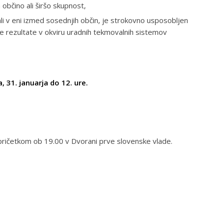
občino ali širšo skupnost,
 ali v eni izmed sosednjih občin, je strokovno usposobljen
ne rezultate v okviru uradnih tekmovalnih sistemov
, 31. januarja do 12. ure.
 pričetkom ob 19.00 v Dvorani prve slovenske vlade.