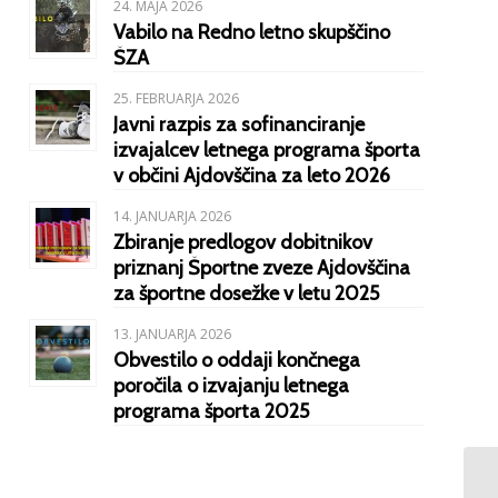
24. MAJA 2026
Vabilo na Redno letno skupščino
ŠZA
25. FEBRUARJA 2026
Javni razpis za sofinanciranje
izvajalcev letnega programa športa
v občini Ajdovščina za leto 2026
14. JANUARJA 2026
Zbiranje predlogov dobitnikov
priznanj Športne zveze Ajdovščina
za športne dosežke v letu 2025
13. JANUARJA 2026
Obvestilo o oddaji končnega
poročila o izvajanju letnega
programa športa 2025