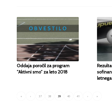
Oddaja poročil za program
Rezulta
”Aktivni smo” za leto 2018
sofinan
letnega
«
‹
37
38
39
40
41
›
»