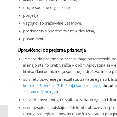
druge športne organizacije,
podjetja,
vzgojno izobraževalne ustanove,
predsedstvo Športne zveze Ajdovščina,
posamezniki.
Upravičenci do prejema priznanja
Pravico do prejema priznanja imajo posamezniki, posa
in imajo stalno prebivališče v občini Ajdovščina ali 
ki niso člani domicilnega športnega društva, imajo pa 
so v letu osvojenega rezultata, za katerega so bili 
komiteja Slovenije-Združenja športnih zvez,
dopolni
Zakona o športu
, ali
so v letu osvojenega rezultata za katerega so bili pr
srednješolci, ki obiskujejo štiriletni izobraževalni p
Podaljšanje
dosegli vidnejši tekmovalni dosežek v uradno potrje
zavarovanja splošne-