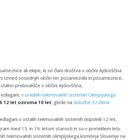
meznice ali ekipe, ki so člani društva v občini Ajdovščina
v eni izmed sosednjih občin ter posamezniki in posameznice,
stalno prebivališče v občini Ajdovščina,
predlagani,
v uradnih tekmovalnih sistemih Olimpijskega
li 12 let oziroma 10 let
, glede na
določbe 32.člena
edlagani v ostalih tekmovalnih sistemih dopolnili 12 let,
rogram med 15. in 19. letom starosti in so v preteklem letu
nih tekmovalnih sistemih olimpijskega komiteja Slovenije na