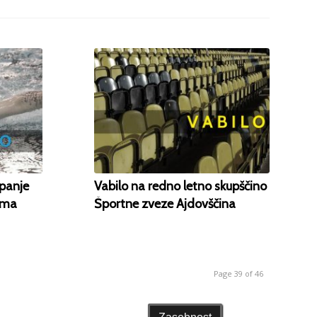
panje
Vabilo na redno letno skupščino
ama
Športne zveze Ajdovščina
Page 39 of 46