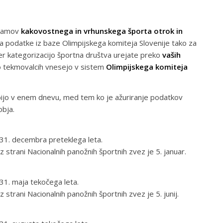
gramov
kakovostnega in vrhunskega športa otrok in
 podatke iz baze Olimpijskega komiteja Slovenije tako za
ter kategorizacijo športna društva urejate preko
vaših
 tekmovalcih vnesejo v sistem
Olimpijskega komiteja
jo v enem dnevu, med tem ko je ažuriranje podatkov
obja.
31. decembra preteklega leta.
 strani Nacionalnih panožnih športnih zvez je 5. januar.
1. maja tekočega leta.
 strani Nacionalnih panožnih športnih zvez je 5. junij.