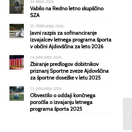
24. MAJA 2026
Vabilo na Redno letno skupščino
ŠZA
25. FEBRUARJA 2026
Javni razpis za sofinanciranje
izvajalcev letnega programa športa
v občini Ajdovščina za leto 2026
14. JANUARJA 2026
Zbiranje predlogov dobitnikov
priznanj Športne zveze Ajdovščina
za športne dosežke v letu 2025
13. JANUARJA 2026
Obvestilo o oddaji končnega
poročila o izvajanju letnega
programa športa 2025