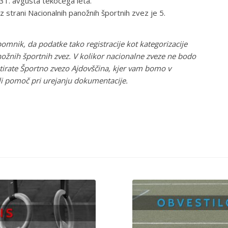
31. avgusta tekočega leta.
z strani Nacionalnih panožnih športnih zvez je 5.
nik, da podatke tako registracije kot kategorizacije
ožnih športnih zvez. V kolikor nacionalne zveze ne bodo
tirate Športno zvezo Ajdovščina, kjer vam bomo v
i pomoč pri urejanju dokumentacije.