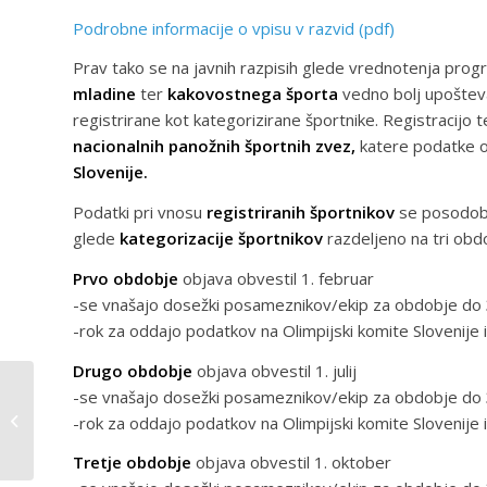
Podrobne informacije o vpisu v razvid (pdf)
Prav tako se na javnih razpisih glede vrednotenja pro
mladine
ter
kakovostnega športa
vedno bolj upošteva
registrirane kot kategorizirane športnike. Registracijo 
nacionalnih panožnih športnih zvez,
katere podatke o
Slovenije.
Podatki pri vnosu
registriranih športnikov
se posodobi
glede
kategorizacije športnikov
razdeljeno na tri obd
Prvo obdobje
objava obvestil 1. februar
-se vnašajo dosežki posameznikov/ekip za obdobje do 
-rok za oddajo podatkov na Olimpijski komite Slovenije iz
Drugo obdobje
objava obvestil 1. julij
-se vnašajo dosežki posameznikov/ekip za obdobje do 3
Mini Olimpijada 2023
-rok za oddajo podatkov na Olimpijski komite Slovenije iz
Tretje obdobje
objava obvestil 1. oktober