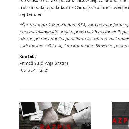
-se vnašajo dosežki posameznikov/ekip za obdobje do 
-rok za oddajo podatkov na Olimpijski komite Slovenije i
september.
*Športnim društvom-članom ŠZA, zato posredujemo opom
posameznikov/ekip urejate preko vaših nacionalnih pan
ažurne pri posodobitvi podatkov vas vabimo, da kontak
sodelovanju z Olimpijskim komitejem Slovenije ponudil
Kontakt
Primož Sulič, Anja Bratina
-05-364-42-21