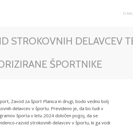
O NA
ID STROKOVNIH DELAVCEV T
ORIZIRANE ŠPORTNIKE
 šport, Zavod za šport Planica in drugi, bodo vedno bolj
kovnih delavcev v športu. Prevideno je, da bo tudi v
ogramov športa v letu 2024 določen pogoj, da se
evidenco-razvid strokovnih delavcev v športu, ki ga vodi