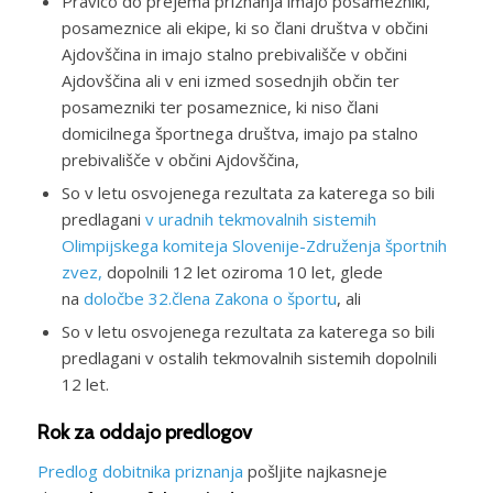
Pravico do prejema priznanja imajo posamezniki,
posameznice ali ekipe, ki so člani društva v občini
Ajdovščina in imajo stalno prebivališče v občini
Ajdovščina ali v eni izmed sosednjih občin ter
posamezniki ter posameznice, ki niso člani
domicilnega športnega društva, imajo pa stalno
prebivališče v občini Ajdovščina,
So v letu osvojenega rezultata za katerega so bili
predlagani
v uradnih tekmovalnih sistemih
Olimpijskega komiteja Slovenije-Združenja športnih
zvez,
dopolnili 12 let oziroma 10 let, glede
na
določbe 32.člena Zakona o športu
, ali
So v letu osvojenega rezultata za katerega so bili
predlagani v ostalih tekmovalnih sistemih dopolnili
12 let.
Rok za oddajo predlogov
Predlog dobitnika priznanja
pošljite najkasneje