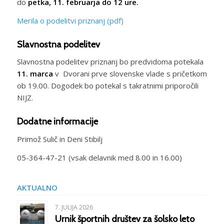
do
petka, 11. februarja do 12 ure.
Merila o podelitvi priznanj (pdf)
Slavnostna podelitev
Slavnostna podelitev priznanj bo predvidoma potekala
11. marca
v Dvorani prve slovenske vlade s pričetkom
ob 19.00. Dogodek bo potekal s takratnimi priporočili
NIJZ.
Dodatne informacije
Primož Sulič in Deni Stibilj
05-364-47-21 (vsak delavnik med 8.00 in 16.00)
AKTUALNO
7. JULIJA 2026
Urnik športnih društev za šolsko leto