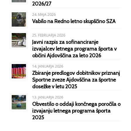
2026/27
24. MAJA 2026
Vabilo na Redno letno skupščino ŠZA
25. FEBRUARJA 2026
Javni razpis za sofinanciranje
izvajalcev letnega programa športa v
občini Ajdovščina za leto 2026
14. JANUARJA 2026
Zbiranje predlogov dobitnikov priznanj
Športne zveze Ajdovščina za športne
dosežke v letu 2025
13. JANUARJA 2026
Obvestilo o oddaji končnega poročila o
izvajanju letnega programa športa
2025