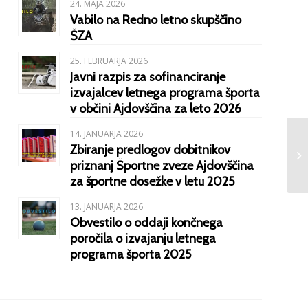
24. MAJA 2026
Vabilo na Redno letno skupščino
ŠZA
25. FEBRUARJA 2026
Javni razpis za sofinanciranje
izvajalcev letnega programa športa
v občini Ajdovščina za leto 2026
14. JANUARJA 2026
Zbiranje predlogov dobitnikov
priznanj Športne zveze Ajdovščina
za športne dosežke v letu 2025
13. JANUARJA 2026
Obvestilo o oddaji končnega
poročila o izvajanju letnega
programa športa 2025