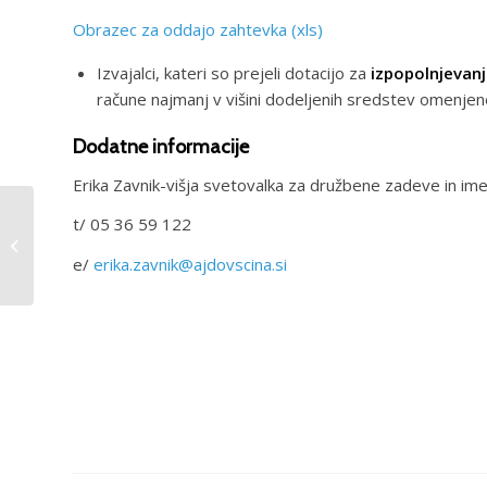
Obrazec za oddajo zahtevka (xls)
Izvajalci, kateri so prejeli dotacijo za
izpopolnjevanj
račune najmanj v višini dodeljenih sredstev omenjen
Dodatne informacije
Erika Zavnik-višja svetovalka za družbene zadeve in im
Povabilo članom ŠZA
t/ 05 36 59 122
na skupno
kandidaturo razpisa
e/
erika.zavnik@ajdovscina.si
Fundacije za šport za
program...