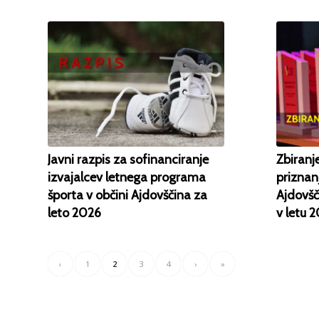
Javni razpis za sofinanciranje
Zbiranj
izvajalcev letnega programa
priznan
športa v občini Ajdovščina za
Ajdovšč
leto 2026
v letu 
‹
1
2
3
4
›
»