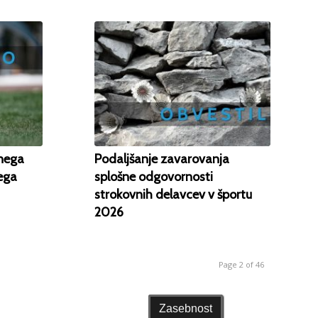
čnega
Podaljšanje zavarovanja
nega
splošne odgovornosti
strokovnih delavcev v športu
2026
Page 2 of 46
Zasebnost