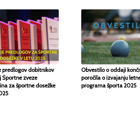
e predlogov dobitnikov
Obvestilo o oddaji kon
j Športne zveze
poročila o izvajanju let
ina za športne dosežke
programa športa 2025
2025