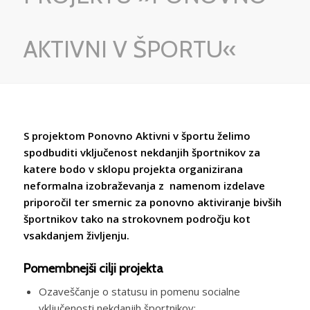
AKTIVNI V ŠPORTU«
S projektom Ponovno Aktivni v športu želimo
spodbuditi vključenost nekdanjih športnikov za
katere bodo v sklopu projekta organizirana
neformalna izobraževanja z namenom izdelave
priporočil ter smernic za ponovno aktiviranje bivših
športnikov tako na strokovnem področju kot
vsakdanjem življenju.
Pomembnejši cilji projekta
Ozaveščanje o statusu in pomenu socialne
vključenosti nekdanjih športnikov;