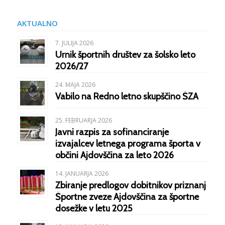
AKTUALNO
7. JULIJA 2026
Urnik športnih društev za šolsko leto
2026/27
24. MAJA 2026
Vabilo na Redno letno skupščino ŠZA
25. FEBRUARJA 2026
Javni razpis za sofinanciranje
izvajalcev letnega programa športa v
občini Ajdovščina za leto 2026
14. JANUARJA 2026
Zbiranje predlogov dobitnikov priznanj
Športne zveze Ajdovščina za športne
dosežke v letu 2025