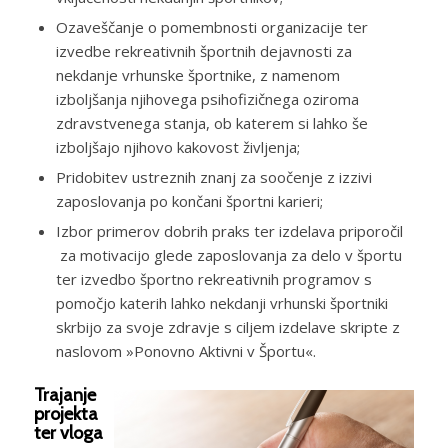
Ozaveščanje o pomembnosti organizacije ter
izvedbe rekreativnih športnih dejavnosti za
nekdanje vrhunske športnike, z namenom
izboljšanja njihovega psihofizičnega oziroma
zdravstvenega stanja, ob katerem si lahko še
izboljšajo njihovo kakovost življenja;
Pridobitev ustreznih znanj za soočenje z izzivi
zaposlovanja po končani športni karieri;
Izbor primerov dobrih praks ter izdelava priporočil
za motivacijo glede zaposlovanja za delo v športu
ter izvedbo športno rekreativnih programov s
pomočjo katerih lahko nekdanji vrhunski športniki
skrbijo za svoje zdravje s ciljem izdelave skripte z
naslovom »Ponovno Aktivni v Športu«.
Trajanje
projekta
ter vloga