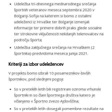
Udeležba tri-dnevnega mednarodnega srečanja
športnih veteranov meseca septembra 2020 v
Bolgariji-Sofija na katerem si bomo z ostalimi
udeleženci iz Hrvaške ter Bolgarije izmenjali
informacije ter primere dobrih praks glede socialne
ter strokovne vključenosti nekdanjih tekmovalcev na
področju športa;
Udeležba zaključnega srečanja na Hrvaškem (2
športnika)-predvidoma meseca junija 2021.
Kriteriji za izbor udeležencev
V projektu bomo izbrali 10 posameznikov-bivših
športnikov, pod slednjimi pogoji:
So v preteklih letih bili registrirani oziroma vrhunski
športniki in so člani športnega društva katero je
včlanjeno v Športno zvezo Ajdovščina;
So v preteklih letih dosegali pomembne rezultate na