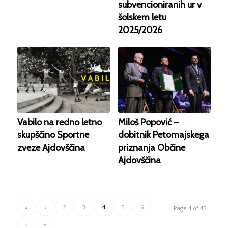
subvencioniranih ur v
šolskem letu
2025/2026
Vabilo na redno letno
Miloš Popović –
skupščino Športne
dobitnik Petomajskega
zveze Ajdovščina
priznanja Občine
Ajdovščina
«
‹
2
3
4
5
6
Page 4 of 45
›
»