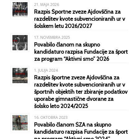
21. MAJA 2026
Razpis Športne zveze Ajdovščina za
razdelitev kvote subvencioniranih ur v
šolskem letu 2026/2027
17. NOVEMBRA 2025
Povabilo članom na skupno
kandidaturo razpisa Fundacije za šport
za program “Aktivni smo” 2026
1. JULIJA 2024
Razpis športne zveze Ajdovščina za
razdelitev kvote subvencioniranih ur v
športnih objektih ter zbiranje podatkov
uporabe gimnastične dvorane za
šolsko leto 2024/2025
16. OKTOBRA 2023
Povabilo članom ŠZA na skupno
kandidaturo razpisa Fundacije za šport
na program “Aktivni smo 2024”