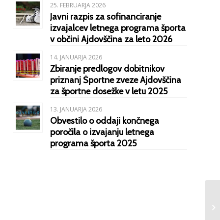
25. FEBRUARJA 2026
Javni razpis za sofinanciranje
izvajalcev letnega programa športa
v občini Ajdovščina za leto 2026
14. JANUARJA 2026
Zbiranje predlogov dobitnikov
priznanj Športne zveze Ajdovščina
za športne dosežke v letu 2025
13. JANUARJA 2026
Obvestilo o oddaji končnega
poročila o izvajanju letnega
programa športa 2025