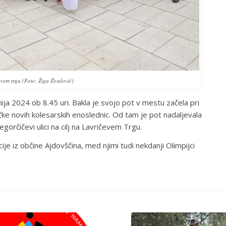
vem trgu (Foto: Žiga Živulović)
nija 2024 ob 8.45 uri. Bakla je svojo pot v mestu začela pri
čke novih kolesarskih enoslednic. Od tam je pot nadaljevala
gorčičevi ulici na cilj na Lavričevem Trgu.
cije iz občine Ajdovščina, med njimi tudi nekdanji Olimpijci