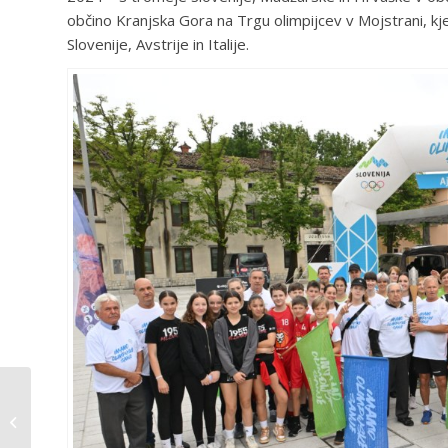
občino Kranjska Gora na Trgu olimpijcev v Mojstrani, kjer 
Slovenije, Avstrije in Italije.
Vabilo na redno letno
skupščino Športne
zveze Ajdovščina