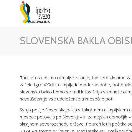
SLOVENSKA BAKLA OBIS
Tudi letos nosimo olimpijske sanje, tudi letos imamo začr
začele Igre XXXIII. olimpijade moderne dobe, pot bakle 
slovensko baklo bomo se tudi letos širijo vrednote olim
navduševanje vse udeležence trimesečne poti.
Svojo pot je Slovenska bakla v tokratnem olimpijskem o
mesece potovala po Sloveniji – in zamejskih območjih – ši
skrajnem severozahodu države. Po treh letih počitka se
2024 – s tromeje Slovenije, Madžarske in Hrvaške v obči