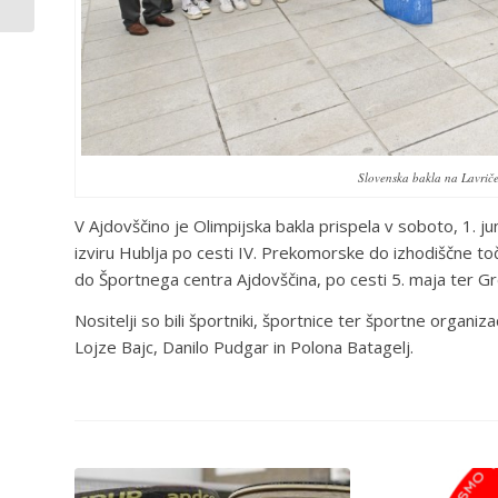
Slovenska bakla na Lavriče
V Ajdovščino je Olimpijska bakla prispela v soboto, 1. ju
izviru Hublja po cesti IV. Prekomorske do izhodiščne to
do Športnega centra Ajdovščina, po cesti 5. maja ter Gre
Nositelji so bili športniki, športnice ter športne organiza
Lojze Bajc, Danilo Pudgar in Polona Batagelj.