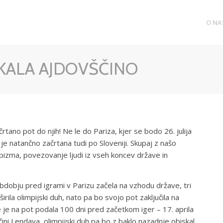
O NA
KALA AJDOVŠČINO
tano pot do njih! Ne le do Pariza, kjer se bodo 26. julija
je natančno začrtana tudi po Sloveniji. Skupaj z našo
pizma, povezovanje ljudi iz vseh koncev države in
bdobju pred igrami v Parizu začela na vzhodu države, tri
rila olimpijski duh, nato pa bo svojo pot zaključila na
 je na pot podala 100 dni pred začetkom iger – 17. aprila
ni Lendava, olimpijski duh pa bo z baklo nazadnje obiskal