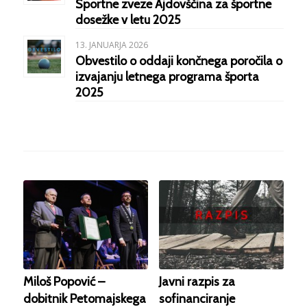
Športne zveze Ajdovščina za športne
dosežke v letu 2025
13. JANUARJA 2026
Obvestilo o oddaji končnega poročila o
izvajanju letnega programa športa
2025
Miloš Popović –
Javni razpis za
dobitnik Petomajskega
sofinanciranje