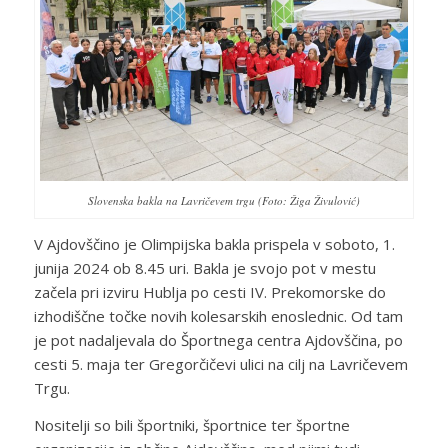
Slovenska bakla na Lavričevem trgu (Foto: Žiga Živulović)
V Ajdovščino je Olimpijska bakla prispela v soboto, 1.
junija 2024 ob 8.45 uri. Bakla je svojo pot v mestu
začela pri izviru Hublja po cesti IV. Prekomorske do
izhodiščne točke novih kolesarskih enoslednic. Od tam
je pot nadaljevala do Športnega centra Ajdovščina, po
cesti 5. maja ter Gregorčičevi ulici na cilj na Lavričevem
Trgu.
Nositelji so bili športniki, športnice ter športne