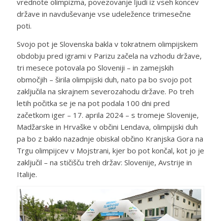
vrednote olimpizma, povezovanje ljudi iz vseh koncev
države in navduševanje vse udeležence trimesečne
poti.
Svojo pot je Slovenska bakla v tokratnem olimpijskem
obdobju pred igrami v Parizu začela na vzhodu države,
tri mesece potovala po Sloveniji – in zamejskih
območjih – širila olimpijski duh, nato pa bo svojo pot
zaključila na skrajnem severozahodu države. Po treh
letih počitka se je na pot podala 100 dni pred
začetkom iger – 17. aprila 2024 – s tromeje Slovenije,
Madžarske in Hrvaške v občini Lendava, olimpijski duh
pa bo z baklo nazadnje obiskal občino Kranjska Gora na
Trgu olimpijcev v Mojstrani, kjer bo pot končal, kot jo je
zaključil – na stičišču treh držav: Slovenije, Avstrije in
Italije.