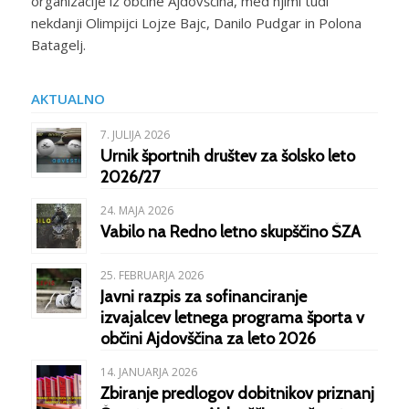
organizacije iz občine Ajdovščina, med njimi tudi
nekdanji Olimpijci Lojze Bajc, Danilo Pudgar in Polona
Batagelj.
AKTUALNO
7. JULIJA 2026
Urnik športnih društev za šolsko leto
2026/27
24. MAJA 2026
Vabilo na Redno letno skupščino ŠZA
25. FEBRUARJA 2026
Javni razpis za sofinanciranje
izvajalcev letnega programa športa v
občini Ajdovščina za leto 2026
14. JANUARJA 2026
Zbiranje predlogov dobitnikov priznanj