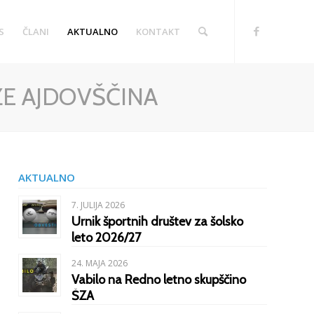
S
ČLANI
AKTUALNO
KONTAKT
E AJDOVŠČINA
AKTUALNO
7. JULIJA 2026
Urnik športnih društev za šolsko
leto 2026/27
24. MAJA 2026
Vabilo na Redno letno skupščino
ŠZA