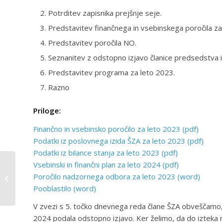
Potrditev zapisnika prejšnje seje.
Predstavitev finančnega in vsebinskega poročila za
Predstavitev poročila NO.
Seznanitev z odstopno izjavo članice predsedstva 
Predstavitev programa za leto 2023.
Razno
Priloge:
Finančno in vsebinsko poročilo za leto 2023 (pdf)
Podatki iz poslovnega izida ŠZA za leto 2023 (pdf)
Podatki iz bilance stanja za leto 2023 (pdf)
Podaljšanje roka za
Vsebinski in finančni plan za leto 2024 (pdf)
oddajo vlog javnega
Poročilo nadzornega odbora za leto 2023 (word)
razpisa letnega
Pooblastilo (word)
programa športa za...
V zvezi s 5. točko dnevnega reda člane ŠZA obveščamo, 
2024 podala odstopno izjavo. Ker želimo, da do izteka 