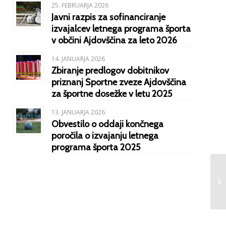
25. FEBRUARJA 2026
Javni razpis za sofinanciranje
izvajalcev letnega programa športa
v občini Ajdovščina za leto 2026
14. JANUARJA 2026
Zbiranje predlogov dobitnikov
priznanj Športne zveze Ajdovščina
za športne dosežke v letu 2025
13. JANUARJA 2026
Obvestilo o oddaji končnega
poročila o izvajanju letnega
programa športa 2025