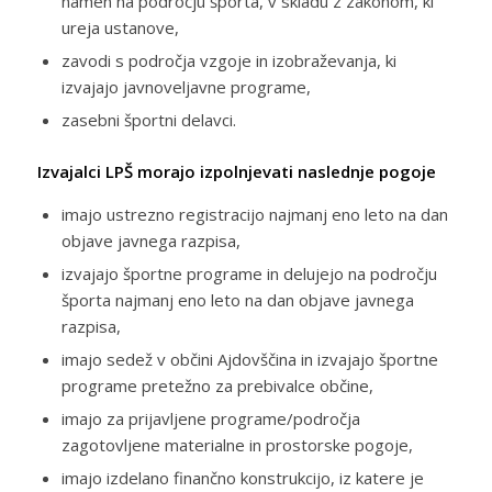
namen na področju športa, v skladu z zakonom, ki
ureja ustanove,
zavodi s področja vzgoje in izobraževanja, ki
izvajajo javnoveljavne programe,
zasebni športni delavci.
Izvajalci LPŠ morajo izpolnjevati naslednje pogoje
imajo ustrezno registracijo najmanj eno leto na dan
objave javnega razpisa,
izvajajo športne programe in delujejo na področju
športa najmanj eno leto na dan objave javnega
razpisa,
imajo sedež v občini Ajdovščina in izvajajo športne
programe pretežno za prebivalce občine,
imajo za prijavljene programe/področja
zagotovljene materialne in prostorske pogoje,
imajo izdelano finančno konstrukcijo, iz katere je