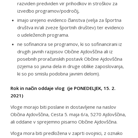
razviden predviden vir prihodkov in stroškov za
izvedbo programov/področij,
imajo urejeno evidenco članstva (velja za športna
društva in/ali zveze športnih društev) ter evidenco
o udeležencih programa.
ne sofinancira se programov, ki so sofinancirani iz
drugih javnih razpisov Občine Ajdovščina ali iz
posebnih proračunskih postavk Občine Ajdovščina
(izjema so javna dela in druge oblike zaposlovanja,
ki so po smislu podobna javnim delom).
Rok in način oddaje vlog (je PONEDELJEK, 15. 2.
2021)
Vloge morajo biti poslane in dostavljene na naslov
Občina Ajdovščina, Cesta 5. maja 6/a, 5270 Ajdovščina,
ali oddane v sprejemno pisarno Občine Ajdovščina.
Vloga mora biti predložena v zaprti ovojnici, z oznako