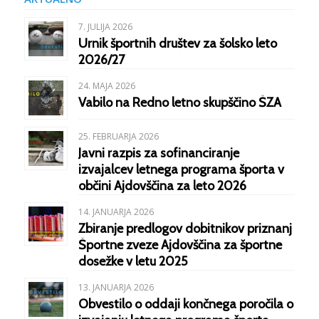
7. JULIJA 2026
Urnik športnih društev za šolsko leto
2026/27
24. MAJA 2026
Vabilo na Redno letno skupščino ŠZA
25. FEBRUARJA 2026
Javni razpis za sofinanciranje
izvajalcev letnega programa športa v
občini Ajdovščina za leto 2026
14. JANUARJA 2026
Zbiranje predlogov dobitnikov priznanj
Športne zveze Ajdovščina za športne
dosežke v letu 2025
13. JANUARJA 2026
Obvestilo o oddaji končnega poročila o