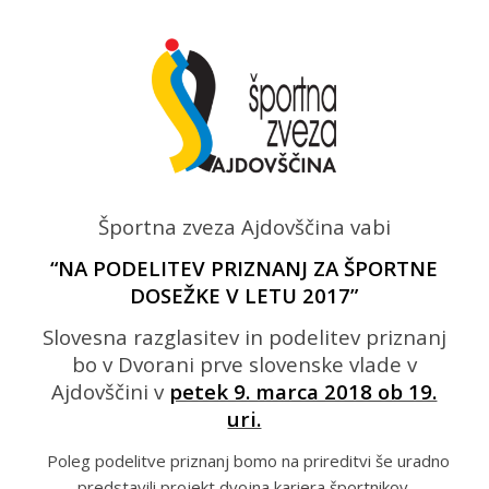
Športna zveza Ajdovščina
vabi
“NA PODELITEV PRIZNANJ ZA ŠPORTNE
DOSEŽKE V LETU 2017”
Slovesna razglasitev in podelitev priznanj
bo v Dvorani prve slovenske vlade v
Ajdovščini v
petek 9. marca 2018 ob 19.
uri.
Poleg podelitve priznanj bomo na prireditvi še uradno
predstavili projekt dvojna kariera športnikov.