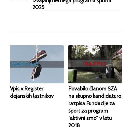
izvajanju letnega programa športa
2025
Vpis v Register
Povabilo članom ŠZA
dejanskih lastnikov
na skupno kandidaturo
razpisa Fundacije za
šport za program
“aktivni smo” v letu
2018