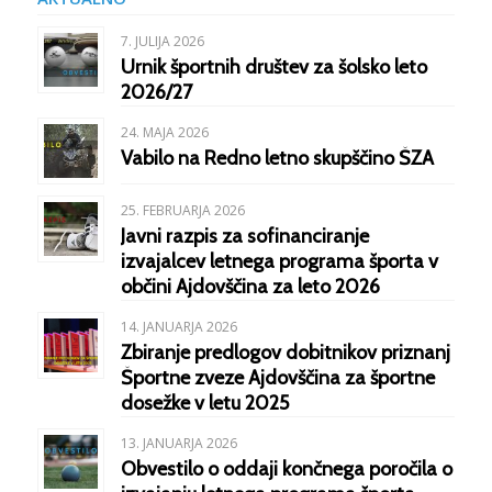
7. JULIJA 2026
Urnik športnih društev za šolsko leto
2026/27
24. MAJA 2026
Vabilo na Redno letno skupščino ŠZA
25. FEBRUARJA 2026
Javni razpis za sofinanciranje
izvajalcev letnega programa športa v
občini Ajdovščina za leto 2026
14. JANUARJA 2026
Zbiranje predlogov dobitnikov priznanj
Športne zveze Ajdovščina za športne
dosežke v letu 2025
13. JANUARJA 2026
Obvestilo o oddaji končnega poročila o