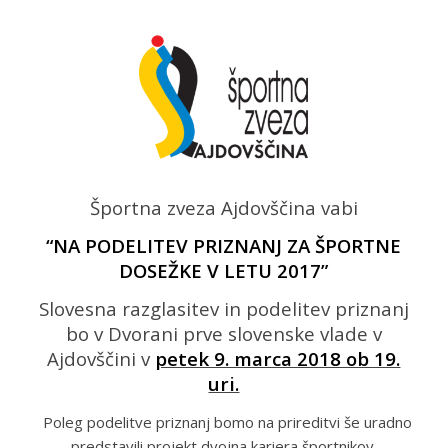
Športna zveza Ajdovščina
vabi
“NA PODELITEV PRIZNANJ ZA ŠPORTNE
DOSEŽKE V LETU 2017”
Slovesna razglasitev in podelitev priznanj
bo v Dvorani prve slovenske vlade v
Ajdovščini v
petek 9. marca 2018 ob 19.
uri.
Poleg podelitve priznanj bomo na prireditvi še uradno
predstavili projekt dvojna kariera športnikov.