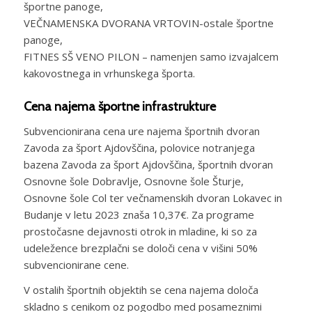
športne panoge,
VEČNAMENSKA DVORANA VRTOVIN-ostale športne
panoge,
FITNES SŠ VENO PILON – namenjen samo izvajalcem
kakovostnega in vrhunskega športa.
Cena najema športne infrastrukture
Subvencionirana cena ure najema športnih dvoran
Zavoda za šport Ajdovščina, polovice notranjega
bazena Zavoda za šport Ajdovščina, športnih dvoran
Osnovne šole Dobravlje, Osnovne šole Šturje,
Osnovne šole Col ter večnamenskih dvoran Lokavec in
Budanje v letu 2023 znaša 10,37€. Za programe
prostočasne dejavnosti otrok in mladine, ki so za
udeležence brezplačni se določi cena v višini 50%
subvencionirane cene.
V ostalih športnih objektih se cena najema določa
skladno s cenikom oz pogodbo med posameznimi