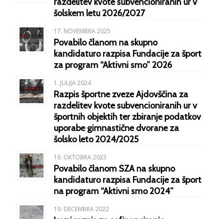
razdelitev kvote subvencioniranih ur v
šolskem letu 2026/2027
17. NOVEMBRA 2025
Povabilo članom na skupno
kandidaturo razpisa Fundacije za šport
za program “Aktivni smo” 2026
1. JULIJA 2024
Razpis športne zveze Ajdovščina za
razdelitev kvote subvencioniranih ur v
športnih objektih ter zbiranje podatkov
uporabe gimnastične dvorane za
šolsko leto 2024/2025
16. OKTOBRA 2023
Povabilo članom ŠZA na skupno
kandidaturo razpisa Fundacije za šport
na program “Aktivni smo 2024”
19. DECEMBRA 2022