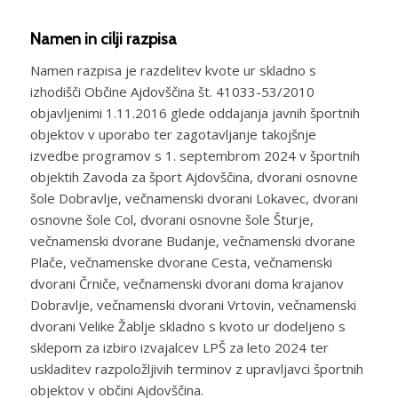
Namen in cilji razpisa
Namen razpisa je razdelitev kvote ur skladno s
izhodišči Občine Ajdovščina št. 41033-53/2010
objavljenimi 1.11.2016 glede oddajanja javnih športnih
objektov v uporabo ter zagotavljanje takojšnje
izvedbe programov s 1. septembrom 2024 v športnih
objektih Zavoda za šport Ajdovščina, dvorani osnovne
šole Dobravlje, večnamenski dvorani Lokavec, dvorani
osnovne šole Col, dvorani osnovne šole Šturje,
večnamenski dvorane Budanje, večnamenski dvorane
Plače, večnamenske dvorane Cesta, večnamenski
dvorani Črniče, večnamenski dvorani doma krajanov
Dobravlje, večnamenski dvorani Vrtovin, večnamenski
dvorani Velike Žablje skladno s kvoto ur dodeljeno s
sklepom za izbiro izvajalcev LPŠ za leto 2024 ter
uskladitev razpoložljivih terminov z upravljavci športnih
objektov v občini Ajdovščina.