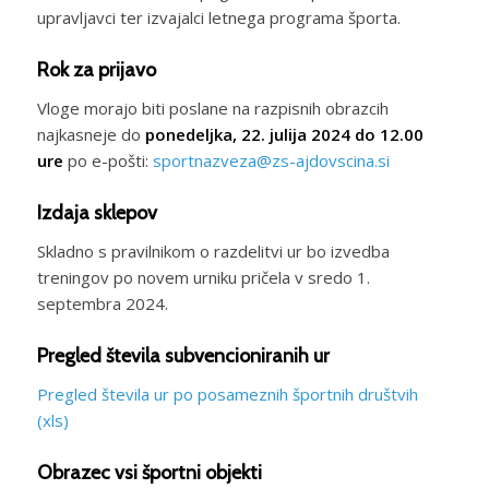
upravljavci ter izvajalci letnega programa športa.
Rok za prijavo
Vloge morajo biti poslane na razpisnih obrazcih
najkasneje do
ponedeljka, 22. julija 2024 do 12.00
ure
po e-pošti:
sportnazveza@zs-ajdovscina.si
Izdaja sklepov
Skladno s pravilnikom o razdelitvi ur bo izvedba
treningov po novem urniku pričela v sredo 1.
septembra 2024.
Pregled števila subvencioniranih ur
Pregled števila ur po posameznih športnih društvih
(xls)
Obrazec vsi športni objekti