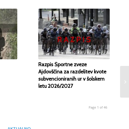
Razpis Športne zveze
Ajdovščina za razdelitev kvote
subvencioniranih ur v šolskem
letu 2026/2027
Page 1 of 46
AKTUALNO