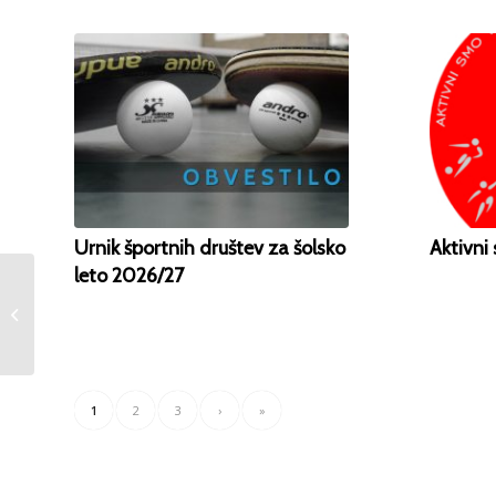
Urnik športnih društev za šolsko
Aktivni
leto 2026/27
Oddaja končnih poročil
LPŠ za leto 2023
1
2
3
›
»