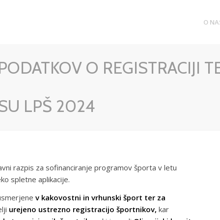
O NA
PODATKOV O REGISTRACIJI TE
SU LPŠ 2024
vni razpis za sofinanciranje programov športa v letu
ko spletne aplikacije.
 usmerjene
v kakovostni in vrhunski šport ter za
lji
urejeno ustrezno registracijo športnikov,
kar