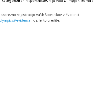
n kategoriziranih športnikov,
ki jo vodi
Olimpijski komite
 ustrezno registracijo vaših športnikov v Evidenci
lympic.si/evidenca
, oz. le-to uredite.