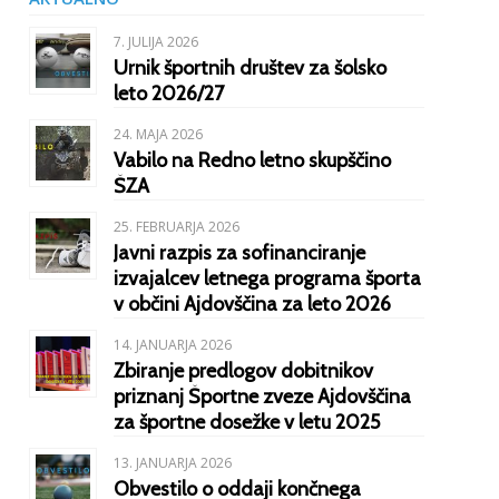
7. JULIJA 2026
Urnik športnih društev za šolsko
leto 2026/27
24. MAJA 2026
Vabilo na Redno letno skupščino
ŠZA
25. FEBRUARJA 2026
Javni razpis za sofinanciranje
izvajalcev letnega programa športa
v občini Ajdovščina za leto 2026
14. JANUARJA 2026
Zbiranje predlogov dobitnikov
priznanj Športne zveze Ajdovščina
za športne dosežke v letu 2025
13. JANUARJA 2026
Obvestilo o oddaji končnega