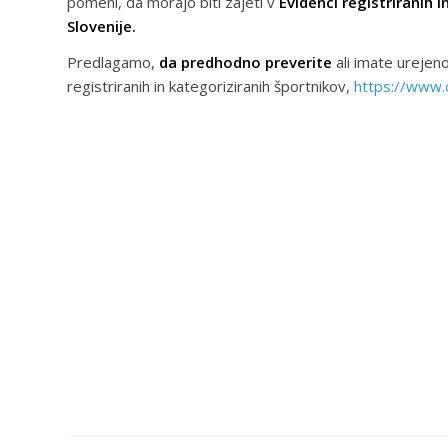
pomeni, da morajo biti zajeti v
Evidenci registriranih i
Slovenije.
Predlagamo,
da predhodno preverite
ali imate urejeno
registriranih in kategoriziranih športnikov,
https://www.o