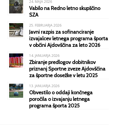
24. MAJA 2026
Vabilo na Redno letno skupščino
ŠZA
25. FEBRUARJA 2026
Javni razpis za sofinanciranje
izvajalcev letnega programa športa
v občini Ajdovščina za leto 2026
14. JANUARJA 2026
Zbiranje predlogov dobitnikov
priznanj Športne zveze Ajdovščina
za športne dosežke v letu 2025
13. JANUARJA 2026
Obvestilo o oddaji končnega
poročila o izvajanju letnega
programa športa 2025